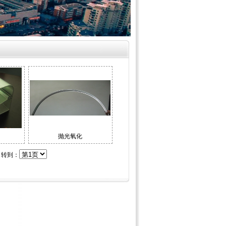
抛光氧化
 转到：