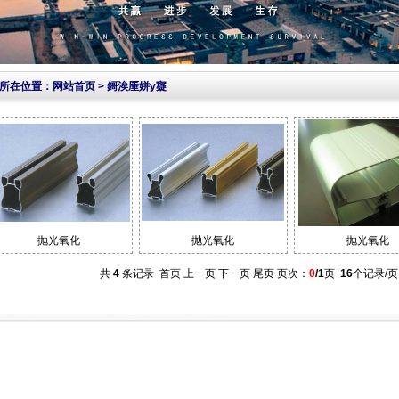
所在位置：
网站首页
>
鎶涘厜姘у寲
抛光氧化
抛光氧化
抛光氧化
共
4
条记录 首页 上一页 下一页 尾页 页次：
0
/1
页
16
个记录/页